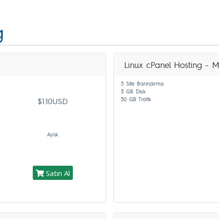
g
Linux cPanel Hosting - M
5 Site Barındırma
3 GB Disk
50 GB Trafik
$1.10USD
Aylık
Satın Al