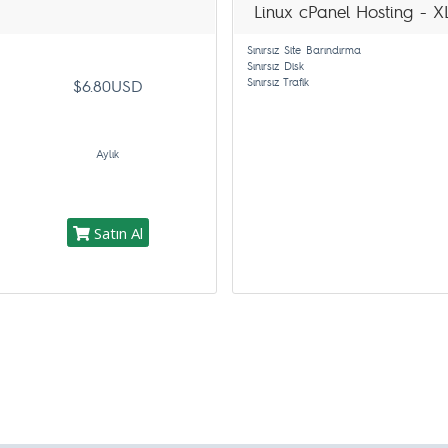
Linux cPanel Hosting - X
Sınırsız Site Barındırma
Sınırsız Disk
Sınırsız Trafik
$6.80USD
Aylık
Satın Al