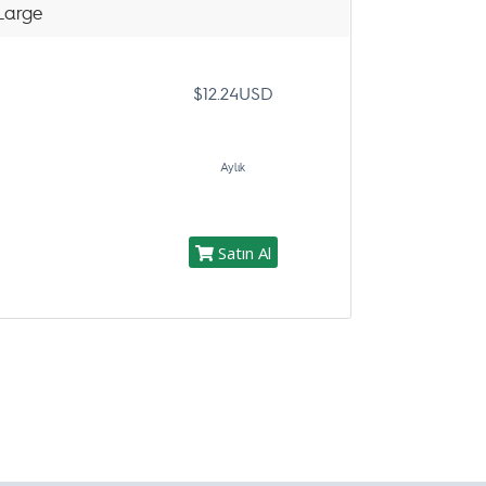
Large
$12.24USD
Aylık
Satın Al