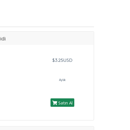
idi
$3.25USD
Aylık
Satın Al