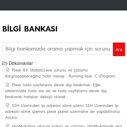
BİLGİ BANKASI
Ara
Dökümanlar
Plesk 8.6 Statistics.exe sorunu ve çözümü
Karşılaşabileceğiniz hata mesajı : Running task: C:\Program...
Plesk hata sayfalarını devre dışı bırakmak.
Eğer
sitelerinizde hata var ise ve hata sayfalarını devre dışı
bırakarak hataları detaylı olarak...
SSH Üzerinden Ip adresini silme işlemi
SSH Üzerinden Ip
adresini silme işlemini plesk panel üzerindne de yapabilirsiniz.
Ancka...
phpMyAdmin oturum hatası ve çözümü.
phpMyAdmin'e giriş