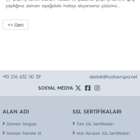
yaptığınız zaman aşağıdaki hatayı alıyorsanız çözümü...
<< Geri
+90 216 632 00 39
destek@hostavrupa.net
SOSYAL MEDYA
ALAN ADI
SSL SERTİFİKALARI
Domain Sorgula
Tüm SSL Sertifikaları
Domain Transfer Et
Hızlı Kurulum SSL Sertifikaları