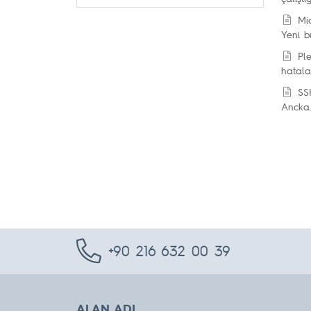
Mic
Yeni b
Ple
hatalar
SSH
Ancka.
+90 216 632 00 39
ALAN ADI