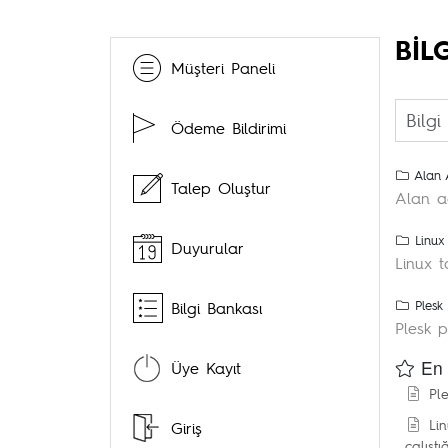
BIL
Müşteri Paneli
Ödeme Bildirimi
Alan 
Talep Oluştur
Alan adl
Linux
Duyurular
Linux ta
Bilgi Bankası
Plesk
Plesk p
En 
Üye Kayıt
Ple
Lin
Giriş
çalıştığı