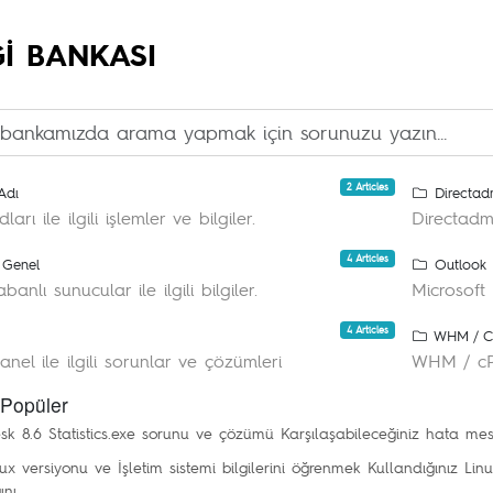
GI BANKASI
2 Articles
Adı
Directad
arı ile ilgili işlemler ve bilgiler.
Directadmi
4 Articles
 Genel
Outlook
banlı sunucular ile ilgili bilgiler.
Microsoft
4 Articles
WHM / C
anel ile ilgili sorunlar ve çözümleri
WHM / cPan
Popüler
sk 8.6 Statistics.exe sorunu ve çözümü
Karşılaşabileceğiniz hata mesa
ux versiyonu ve İşletim sistemi bilgilerini öğrenmek
Kullandığınız Li
nı...