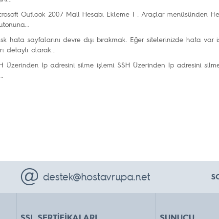
rosoft Outlook 2007 Mail Hesabı Ekleme
1 . Araçlar menüsünden Hes
utonuna...
sk hata sayfalarını devre dışı bırakmak.
Eğer sitelerinizde hata var 
ı detaylı olarak...
 Üzerinden Ip adresini silme işlemi
SSH Üzerinden Ip adresini silme
..
destek@hostavrupa.net
S
SSL SERTİFİKALARI
SUNUCU