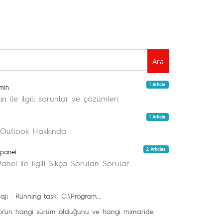
Ara
1 Article
min
n ile ilgili sorunlar ve çözümleri
1 Article
 Outlook Hakkında
2 Articles
panel
el ile ilgili Sıkça Sorulan Sorular.
jı : Running task: C:\Program...
nux'un hangi sürüm olduğunu ve hangi mimaride